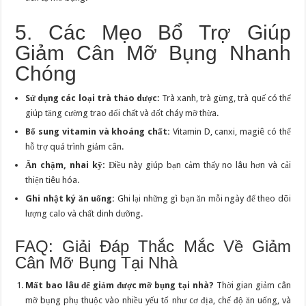
5. Các Mẹo Bổ Trợ Giúp
Giảm Cân Mỡ Bụng Nhanh
Chóng
Sử dụng các loại trà thảo dược:
Trà xanh, trà gừng, trà quế có thể
giúp tăng cường trao đổi chất và đốt cháy mỡ thừa.
Bổ sung vitamin và khoáng chất:
Vitamin D, canxi, magiê có thể
hỗ trợ quá trình giảm cân.
Ăn chậm, nhai kỹ:
Điều này giúp bạn cảm thấy no lâu hơn và cải
thiện tiêu hóa.
Ghi nhật ký ăn uống:
Ghi lại những gì bạn ăn mỗi ngày để theo dõi
lượng calo và chất dinh dưỡng.
FAQ: Giải Đáp Thắc Mắc Về Giảm
Cân Mỡ Bụng Tại Nhà
Mất bao lâu để giảm được mỡ bụng tại nhà?
Thời gian giảm cân
mỡ bụng phụ thuộc vào nhiều yếu tố như cơ địa, chế độ ăn uống, và