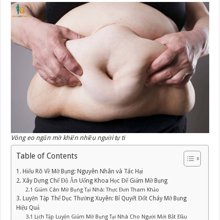
Vòng eo ngấn mỡ khiến nhiều người tự ti
Table of Contents
1. Hiểu Rõ Về Mỡ Bụng: Nguyên Nhân và Tác Hại
2. Xây Dựng Chế Độ Ăn Uống Khoa Học Để Giảm Mỡ Bụng
2.1 Giảm Cân Mỡ Bụng Tại Nhà: Thực Đơn Tham Khảo
3. Luyện Tập Thể Dục Thường Xuyên: Bí Quyết Đốt Cháy Mỡ Bụng
Hiệu Quả
3.1 Lịch Tập Luyện Giảm Mỡ Bụng Tại Nhà Cho Người Mới Bắt Đầu