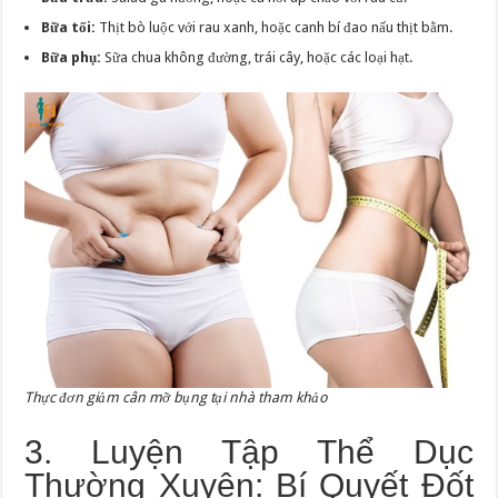
Bữa tối:
Thịt bò luộc với rau xanh, hoặc canh bí đao nấu thịt bằm.
Bữa phụ:
Sữa chua không đường, trái cây, hoặc các loại hạt.
Thực đơn giảm cân mỡ bụng tại nhà tham khảo
3. Luyện Tập Thể Dục
Thường Xuyên: Bí Quyết Đốt