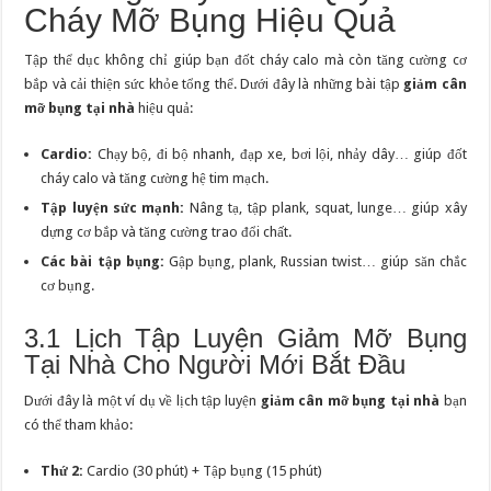
Cháy Mỡ Bụng Hiệu Quả
Tập thể dục không chỉ giúp bạn đốt cháy calo mà còn tăng cường cơ
bắp và cải thiện sức khỏe tổng thể. Dưới đây là những bài tập
giảm cân
mỡ bụng tại nhà
hiệu quả:
Cardio:
Chạy bộ, đi bộ nhanh, đạp xe, bơi lội, nhảy dây… giúp đốt
cháy calo và tăng cường hệ tim mạch.
Tập luyện sức mạnh:
Nâng tạ, tập plank, squat, lunge… giúp xây
dựng cơ bắp và tăng cường trao đổi chất.
Các bài tập bụng:
Gập bụng, plank, Russian twist… giúp săn chắc
cơ bụng.
3.1 Lịch Tập Luyện Giảm Mỡ Bụng
Tại Nhà Cho Người Mới Bắt Đầu
Dưới đây là một ví dụ về lịch tập luyện
giảm cân mỡ bụng tại nhà
bạn
có thể tham khảo:
Thứ 2:
Cardio (30 phút) + Tập bụng (15 phút)