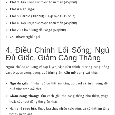
Thứ 3:
Tập luyện sức mạnh toàn thân (45 phút)
Thứ 4:
Nghỉ ngơi
Thứ 5:
Cardio (30 phút) + Tập bụng (15 phút)
Thứ 6:
Tập luyện sức mạnh toàn thân (45 phút)
Thứ 7:
Đi bộ đường dài/Yoga (60 phút)
Chủ nhật:
Nghỉ ngơi
4. Điều Chỉnh Lối Sống: Ngủ
Đủ Giấc, Giảm Căng Thẳng
Ngoài chế độ ăn uống và tập luyện, việc điều chỉnh lối sống cũng đóng
vai trò quan trọng trong quá trình
giảm cân mỡ bụng tại nhà
.
Ngủ đủ giấc:
Thiếu ngủ có thể làm tăng cortisol và ảnh hưởng đến
quá trình trao đổi chất.
Giảm căng thẳng:
Tìm cách giải tỏa căng thẳng như thiền, yoga,
hoặc các hoạt động thư giãn khác.
Hạn chế rượu bia:
Rượu bia chứa nhiều calo rỗng và có thể làm tăng
tích tụ mỡ bụng.