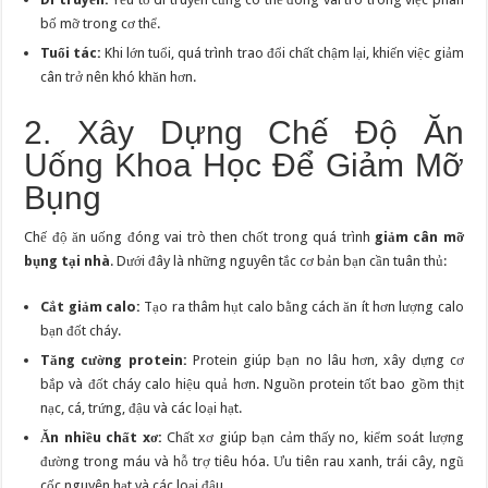
bố mỡ trong cơ thể.
Tuổi tác:
Khi lớn tuổi, quá trình trao đổi chất chậm lại, khiến việc giảm
cân trở nên khó khăn hơn.
2. Xây Dựng Chế Độ Ăn
Uống Khoa Học Để Giảm Mỡ
Bụng
Chế độ ăn uống đóng vai trò then chốt trong quá trình
giảm cân mỡ
bụng tại nhà
. Dưới đây là những nguyên tắc cơ bản bạn cần tuân thủ:
Cắt giảm calo:
Tạo ra thâm hụt calo bằng cách ăn ít hơn lượng calo
bạn đốt cháy.
Tăng cường protein:
Protein giúp bạn no lâu hơn, xây dựng cơ
bắp và đốt cháy calo hiệu quả hơn. Nguồn protein tốt bao gồm thịt
nạc, cá, trứng, đậu và các loại hạt.
Ăn nhiều chất xơ:
Chất xơ giúp bạn cảm thấy no, kiểm soát lượng
đường trong máu và hỗ trợ tiêu hóa. Ưu tiên rau xanh, trái cây, ngũ
cốc nguyên hạt và các loại đậu.