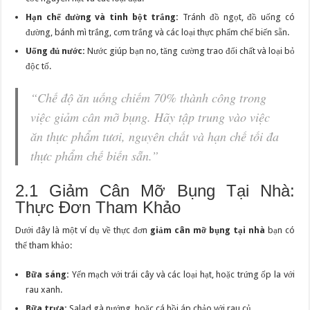
Hạn chế đường và tinh bột trắng:
Tránh đồ ngọt, đồ uống có
đường, bánh mì trắng, cơm trắng và các loại thực phẩm chế biến sẵn.
Uống đủ nước:
Nước giúp bạn no, tăng cường trao đổi chất và loại bỏ
độc tố.
“Chế độ ăn uống chiếm 70% thành công trong
việc giảm cân mỡ bụng. Hãy tập trung vào việc
ăn thực phẩm tươi, nguyên chất và hạn chế tối đa
thực phẩm chế biến sẵn.”
2.1 Giảm Cân Mỡ Bụng Tại Nhà:
Thực Đơn Tham Khảo
Dưới đây là một ví dụ về thực đơn
giảm cân mỡ bụng tại nhà
bạn có
thể tham khảo:
Bữa sáng:
Yến mạch với trái cây và các loại hạt, hoặc trứng ốp la với
rau xanh.
Bữa trưa:
Salad gà nướng, hoặc cá hồi áp chảo với rau củ.