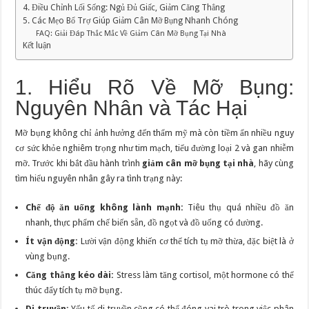
4. Điều Chỉnh Lối Sống: Ngủ Đủ Giấc, Giảm Căng Thẳng
5. Các Mẹo Bổ Trợ Giúp Giảm Cân Mỡ Bụng Nhanh Chóng
FAQ: Giải Đáp Thắc Mắc Về Giảm Cân Mỡ Bụng Tại Nhà
Kết luận
1. Hiểu Rõ Về Mỡ Bụng:
Nguyên Nhân và Tác Hại
Mỡ bụng không chỉ ảnh hưởng đến thẩm mỹ mà còn tiềm ẩn nhiều nguy
cơ sức khỏe nghiêm trọng như tim mạch, tiểu đường loại 2 và gan nhiễm
mỡ. Trước khi bắt đầu hành trình
giảm cân mỡ bụng tại nhà
, hãy cùng
tìm hiểu nguyên nhân gây ra tình trạng này:
Chế độ ăn uống không làn
h mạnh:
Tiêu thụ quá nhiều đồ ăn
nhanh, thực phẩm chế biến sẵn, đồ ngọt và đồ uống có đường.
Ít vận động:
Lười vận động khiến cơ thể tích tụ mỡ thừa, đặc biệt là ở
vùng bụng.
Căng thẳng kéo dài:
Stress làm tăng cortisol, một hormone có thể
thúc đẩy tích tụ mỡ bụng.
Di truyền:
Yếu tố di truyền cũng có thể đóng vai trò trong việc phân