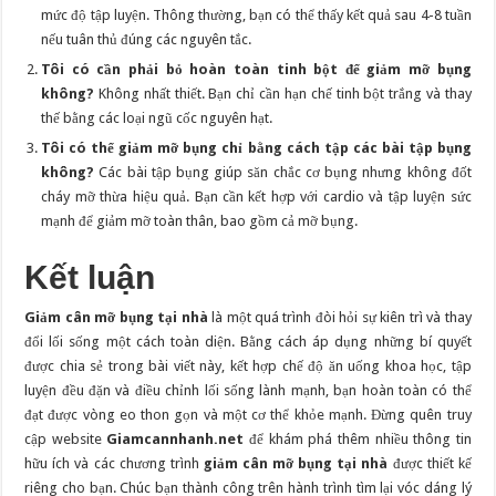
mức độ tập luyện. Thông thường, bạn có thể thấy kết quả sau 4-8 tuần
nếu tuân thủ đúng các nguyên tắc.
Tôi có cần phải bỏ hoàn toàn tinh bột để giảm mỡ bụng
không?
Không nhất thiết. Bạn chỉ cần hạn chế tinh bột trắng và thay
thế bằng các loại ngũ cốc nguyên hạt.
Tôi có thể giảm mỡ bụng chỉ bằng cách tập các bài tập bụng
không?
Các bài tập bụng giúp săn chắc cơ bụng nhưng không đốt
cháy mỡ thừa hiệu quả. Bạn cần kết hợp với cardio và tập luyện sức
mạnh để giảm mỡ toàn thân, bao gồm cả mỡ bụng.
Kết luận
Giảm cân mỡ bụng tại nhà
là một quá trình đòi hỏi sự kiên trì và thay
đổi lối sống một cách toàn diện. Bằng cách áp dụng những bí quyết
được chia sẻ trong bài viết này, kết hợp chế độ ăn uống khoa học, tập
luyện đều đặn và điều chỉnh lối sống lành mạnh, bạn hoàn toàn có thể
đạt được vòng eo thon gọn và một cơ thể khỏe mạnh. Đừng quên truy
cập website
Giamcannhanh.net
để khám phá thêm nhiều thông tin
hữu ích và các chương trình
giảm cân mỡ bụng tại nhà
được thiết kế
riêng cho bạn. Chúc bạn thành công trên hành trình tìm lại vóc dáng lý