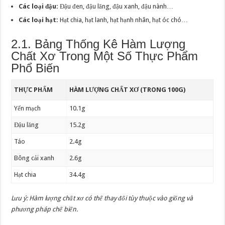
Các loại đậu:
Đậu đen, đậu lăng, đậu xanh, đậu nành…
Các loại hạt:
Hạt chia, hạt lanh, hạt hạnh nhân, hạt óc chó…
2.1. Bảng Thống Kê Hàm Lượng
Chất Xơ Trong Một Số Thực Phẩm
Phổ Biến
THỰC PHẨM
HÀM LƯỢNG CHẤT XƠ (TRONG 100G)
Yến mạch
10.1g
Đậu lăng
15.2g
Táo
2.4g
Bông cải xanh
2.6g
Hạt chia
34.4g
Lưu ý: Hàm lượng chất xơ có thể thay đổi tùy thuộc vào giống và
phương pháp chế biến.