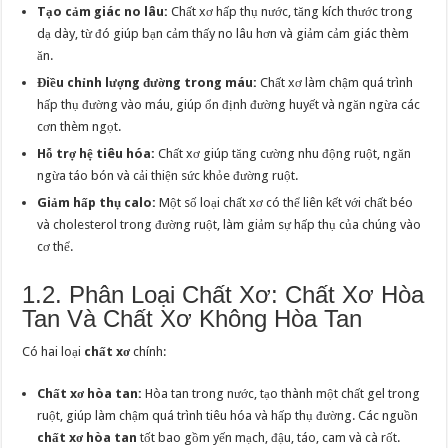
Tạo cảm giác no lâu:
Chất xơ hấp thụ nước, tăng kích thước trong
dạ dày, từ đó giúp bạn cảm thấy no lâu hơn và giảm cảm giác thèm
ăn.
Điều chỉnh lượng đường trong máu:
Chất xơ làm chậm quá trình
hấp thụ đường vào máu, giúp ổn định đường huyết và ngăn ngừa các
cơn thèm ngọt.
Hỗ trợ hệ tiêu hóa:
Chất xơ giúp tăng cường nhu động ruột, ngăn
ngừa táo bón và cải thiện sức khỏe đường ruột.
Giảm hấp thụ calo:
Một số loại chất xơ có thể liên kết với chất béo
và cholesterol trong đường ruột, làm giảm sự hấp thụ của chúng vào
cơ thể.
1.2. Phân Loại Chất Xơ: Chất Xơ Hòa
Tan Và Chất Xơ Không Hòa Tan
Có hai loại
chất xơ
chính:
Chất xơ hòa tan:
Hòa tan trong nước, tạo thành một chất gel trong
ruột, giúp làm chậm quá trình tiêu hóa và hấp thụ đường. Các nguồn
chất xơ hòa tan
tốt bao gồm yến mạch, đậu, táo, cam và cà rốt.