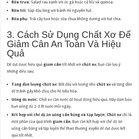
Bữa trưa:
Salad rau xanh với ức gà hoặc cá hồi và quinoa.
Bữa tối:
Súp đậu lăng với bánh mì nguyên hạt.
Bữa phụ:
Trái cây tươi hoặc sữa chua không đường với hạt chia.
3. Cách Sử Dụng Chất Xơ Để
Giảm Cân An Toàn Và Hiệu
Quả
Để đạt được hiệu quả
giảm cân
tốt nhất với
chất xơ
, bạn cần lưu ý
những điều sau:
Tăng dần lượng chất xơ:
Bắt đầu với lượng nhỏ
chất xơ
và tăng dần
để tránh gây khó chịu cho hệ tiêu hóa.
Uống đủ nước:
Chất xơ cần nước để hoạt động hiệu quả. Hãy đảm bảo
bạn uống đủ 2-3 lít nước mỗi ngày.
Kết hợp với chế độ ăn uống cân bằng và tập luyện:
Chất xơ
chỉ là
một phần của quá trình
giảm cân
. Bạn cần kết hợp với chế độ ăn
uống cân bằng và tập luyện thể thao thường xuyên để đạt được kết
quả tốt nhất.