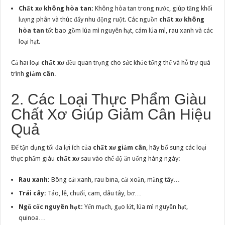
Chất xơ không hòa tan:
Không hòa tan trong nước, giúp tăng khối
lượng phân và thúc đẩy nhu động ruột. Các nguồn
chất xơ không
hòa tan
tốt bao gồm lúa mì nguyên hạt, cám lúa mì, rau xanh và các
loại hạt.
Cả hai loại
chất xơ
đều quan trọng cho sức khỏe tổng thể và hỗ trợ quá
trình
giảm cân
.
2. Các Loại Thực Phẩm Giàu
Chất Xơ Giúp Giảm Cân Hiệu
Quả
Để tận dụng tối đa lợi ích của
chất xơ giảm cân
, hãy bổ sung các loại
thực phẩm giàu
chất xơ
sau vào chế độ ăn uống hàng ngày:
Rau xanh:
Bông cải xanh, rau bina, cải xoăn, măng tây…
Trái cây:
Táo, lê, chuối, cam, dâu tây, bơ…
Ngũ cốc nguyên hạt:
Yến mạch, gạo lứt, lúa mì nguyên hạt,
quinoa…