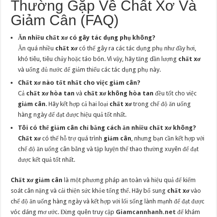
Thường Gặp Về Chất Xơ Và
Giảm Cân (FAQ)
Ăn nhiều chất xơ có gây tác dụng phụ không?
Ăn quá nhiều
chất xơ
có thể gây ra các tác dụng phụ như đầy hơi,
khó tiêu, tiêu chảy hoặc táo bón. Vì vậy, hãy tăng dần lượng
chất xơ
và uống đủ nước để giảm thiểu các tác dụng phụ này.
Chất xơ nào tốt nhất cho việc giảm cân?
Cả
chất xơ hòa tan
và
chất xơ không hòa tan
đều tốt cho việc
giảm cân
. Hãy kết hợp cả hai loại
chất xơ
trong chế độ ăn uống
hàng ngày để đạt được hiệu quả tốt nhất.
Tôi có thể giảm cân chỉ bằng cách ăn nhiều chất xơ không?
Chất xơ
có thể hỗ trợ quá trình
giảm cân
, nhưng bạn cần kết hợp với
chế độ ăn uống cân bằng và tập luyện thể thao thường xuyên để đạt
được kết quả tốt nhất.
Chất xơ giảm cân
là một phương pháp an toàn và hiệu quả để kiểm
soát cân nặng và cải thiện sức khỏe tổng thể. Hãy bổ sung
chất xơ
vào
chế độ ăn uống hàng ngày và kết hợp với lối sống lành mạnh để đạt được
vóc dáng mơ ước. Đừng quên truy cập
Giamcannhanh.net
để khám