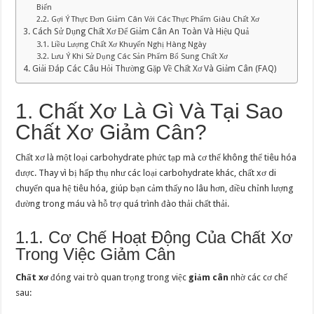
Biến
2.2. Gợi Ý Thực Đơn Giảm Cân Với Các Thực Phẩm Giàu Chất Xơ
3. Cách Sử Dụng Chất Xơ Để Giảm Cân An Toàn Và Hiệu Quả
3.1. Liều Lượng Chất Xơ Khuyến Nghị Hàng Ngày
3.2. Lưu Ý Khi Sử Dụng Các Sản Phẩm Bổ Sung Chất Xơ
4. Giải Đáp Các Câu Hỏi Thường Gặp Về Chất Xơ Và Giảm Cân (FAQ)
1. Chất Xơ Là Gì Và Tại Sao
Chất Xơ Giảm Cân?
Chất xơ là một loại carbohydrate phức tạp mà cơ thể không thể tiêu hóa
được. Thay vì bị hấp thụ như các loại carbohydrate khác, chất xơ di
chuyển qua hệ tiêu hóa, giúp bạn cảm thấy no lâu hơn, điều chỉnh lượng
đường trong máu và hỗ trợ quá trình đào thải chất thải.
1.1. Cơ Chế Hoạt Động Của Chất Xơ
Trong Việc Giảm Cân
Chất xơ
đóng vai trò quan trọng trong việc
giảm cân
nhờ các cơ chế
sau: