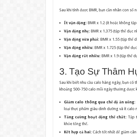
Sau khi tính được BMR, bạn cần nhân con số n
Ít vận động:
BMR x 1.2 (ít hoặc không tập
Vận động nhẹ:
BMR x 1.375 (tập thể dục n
Vận động vừa phải:
BMR x 1.55 (tập thể d
Vận động nhiều:
BMR x 1.725 (tập thể dục
Vận động rất nhiều:
BMR x 1.9 (tập thể d
3. Tạo Sự Thâm H
Sau khi biết nhu cầu calo hàng ngày, bạn có t
khoảng 500-750 calo mỗi ngày thường được k
Giảm calo thông qua chế độ ăn uống:
loại thực phẩm giàu dinh dưỡng và ít calo n
Tăng cường hoạt động thể chất:
Tập t
khỏe tổng thể.
Kết hợp cả hai:
Cách tốt nhất để giảm cân 