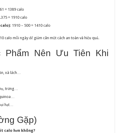
161 = 1389 calo
.375 = 1910 calo
calo):
1910 – 500 = 1410 calo
0 calo mỗi ngày để giảm cân một cách an toàn và hiệu quả.
c Phẩm Nên Ưu Tiên Khi
oăn, xà lách…
phụ, trứng…
 quinoa…
loại hạt…
ờng Gặp)
 ít calo hơn không?