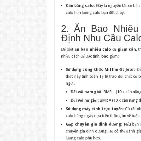
Cân bằng calo:
Đây là nguyên tắc cơ bản n
calo hơn lượng calo bạn đốt cháy.
2. Ăn Bao Nhiêu
Định Nhu Cầu Cal
Để biết
ăn bao nhiêu calo để giảm cân
, 
nhiều cách để ước tính, bao gồm:
Sử dụng công thức Mifflin-St Jeor:
Đâ
thức này tính toán Tỷ lệ trao đổi chất cơ 
ngơi.
Đối với nam giới:
BMR = (10 x cân nặng (
Đối với nữ giới:
BMR = (10 x cân nặng (kg
Sử dụng máy tính trực tuyến:
Có rất nh
calo hàng ngày dựa trên thông tin về tuổi t
Gặp chuyên gia dinh dưỡng:
Nếu bạn m
chuyên gia dinh dưỡng. Họ có thể đánh giá
lượng calo phù hợp.