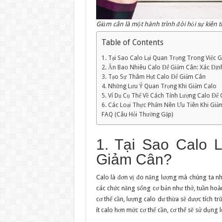
Giảm cân là một hành trình đòi hỏi sự kiên tr
Table of Contents
1. Tại Sao Calo Lại Quan Trọng Trong Việc 
2. Ăn Bao Nhiêu Calo Để Giảm Cân: Xác Đị
3. Tạo Sự Thâm Hụt Calo Để Giảm Cân
4. Những Lưu Ý Quan Trọng Khi Giảm Calo
5. Ví Dụ Cụ Thể Về Cách Tính Lượng Calo Để
6. Các Loại Thực Phẩm Nên Ưu Tiên Khi Giả
FAQ (Câu Hỏi Thường Gặp)
1. Tại Sao Calo 
Giảm Cân?
Calo là đơn vị đo năng lượng mà chúng ta nh
các chức năng sống cơ bản như thở, tuần hoàn
cơ thể cần, lượng calo dư thừa sẽ được tích tr
ít calo hơn mức cơ thể cần, cơ thể sẽ sử dụng