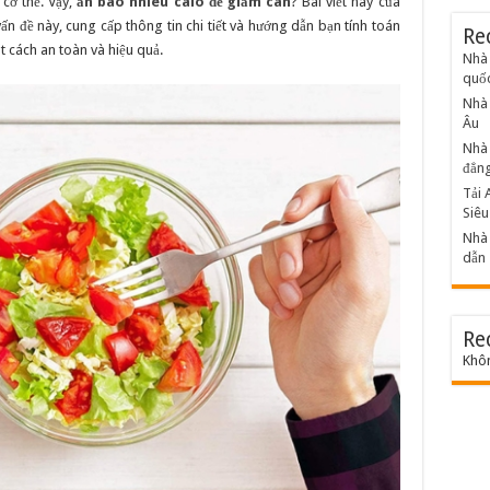
cơ thể. Vậy,
ăn bao nhiêu calo để giảm cân
? Bài viết này của
ấn đề này, cung cấp thông tin chi tiết và hướng dẫn bạn tính toán
Re
t cách an toàn và hiệu quả.
Nhà 
quốc
Nhà 
Âu
Nhà 
đẳng
Tải 
Siê
Nhà 
dẫn
Re
Khôn