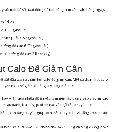
ày với một hệ số hoạt động để tính tổng nhu cầu calo hàng ngày:
 thể dục)
hẹ 1-3 ngày/tuần)
ục vừa phải 3-5 ngày/tuần)
 cường độ cao 6-7 ngày/tuần)
ục rất cường độ cao 2 lần/ngày)
ụt Calo Để Giảm Cân
hể bắt đầu tạo sự thâm hụt calo để giảm cân. Một sự thâm hụt calo
huyến nghị để giảm khoảng 0.5-1 kg mỗi tuần.
Thay vì ăn quá nhiều đồ ăn vặt, bạn nên tập trung vào việc ăn các
hư rau xanh, trái cây, protein nạc và ngũ cốc nguyên hạt.
hể dục thường xuyên giúp bạn đốt cháy calo và tăng cường sức
là kết hợp giữa việc điều chỉnh chế độ ăn uống và tăng cường hoạt