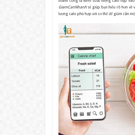
thành công là kiểm soát lượng calo nạp vào 
GiamCanNhanh
sẽ giúp bạn hiểu rõ hơn về v
lượng calo phù hợp với cơ thể để giảm cân mộ