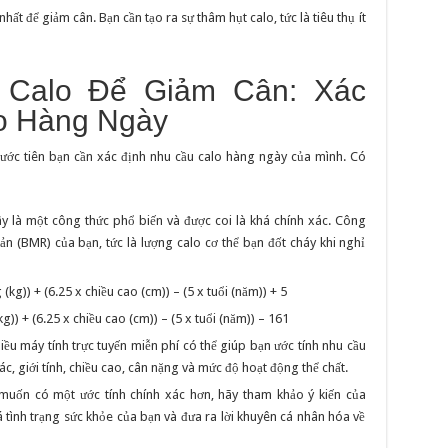
hất để giảm cân. Bạn cần tạo ra sự thâm hụt calo, tức là tiêu thụ ít
 Calo Để Giảm Cân: Xác
o Hàng Ngày
trước tiên bạn cần xác định nhu cầu calo hàng ngày của mình. Có
y là một công thức phổ biến và được coi là khá chính xác. Công
bản (BMR) của bạn, tức là lượng calo cơ thể bạn đốt cháy khi nghỉ
kg)) + (6.25 x chiều cao (cm)) – (5 x tuổi (năm)) + 5
)) + (6.25 x chiều cao (cm)) – (5 x tuổi (năm)) – 161
iều máy tính trực tuyến miễn phí có thể giúp bạn ước tính nhu cầu
ác, giới tính, chiều cao, cân nặng và mức độ hoạt động thể chất.
uốn có một ước tính chính xác hơn, hãy tham khảo ý kiến của
 tình trạng sức khỏe của bạn và đưa ra lời khuyên cá nhân hóa về