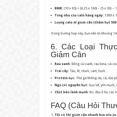
BMR:
(10 x 65) + (6.25 x 160) – (5 x 30) – 
Tổng nhu cầu calo hàng ngày:
1389 x 1
Lượng calo để giảm cân (thâm hụt 500 
Trong trường hợp này, bạn nên ăn khoảng 141
6. Các Loại Thự
Giảm Cân
Rau xanh:
Bông cải xanh, rau bina, cải x
Trái cây:
Táo, lê, chuối, cam, bưởi…
Protein nạc:
Thịt gà không da, cá, đậu 
Ngũ cốc nguyên hạt:
Gạo lứt, yến mạch,
Chất béo lành mạnh:
Bơ, dầu ô liu, các 
FAQ (Câu Hỏi Thư
Tôi có thể giảm cân nhanh hơn nếu ăn