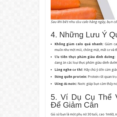
Sau khi biết nhu cầu calo hàng ngày, bạn có
4. Những Lưu Ý Q
Không giảm calo quá nhanh:
Giảm ca
muốn như mệt mỏi, chóng mặt, mất cơ và th
Ưu tiên thực phẩm giàu dinh dưỡng:
đang ăn các loại thực phẩm giàu dinh dưỡng
Lắng nghe cơ thể:
Hãy chú ý đến cảm giác
Đừng quên protein:
Protein rất quan trọ
Uống đủ nước:
Nước giúp bạn cảm thấy no l
5. Ví Dụ Cụ Thể 
Để Giảm Cân
Giả sử bạn là một phụ nữ 30 tuổi, cao 1m60, 