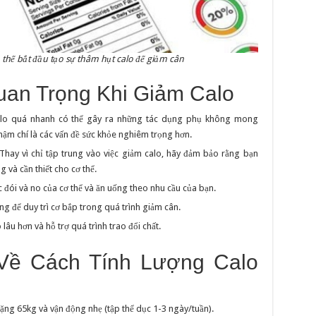
 thể bắt đầu tạo sự thâm hụt calo để giảm cân
uan Trọng Khi Giảm Calo
lo quá nhanh có thể gây ra những tác dụng phụ không mong
ậm chí là các vấn đề sức khỏe nghiêm trọng hơn.
Thay vì chỉ tập trung vào việc giảm calo, hãy đảm bảo rằng bạn
 và cần thiết cho cơ thể.
 đói và no của cơ thể và ăn uống theo nhu cầu của bạn.
ng để duy trì cơ bắp trong quá trình giảm cân.
âu hơn và hỗ trợ quá trình trao đổi chất.
Về Cách Tính Lượng Calo
nặng 65kg và vận động nhẹ (tập thể dục 1-3 ngày/tuần).